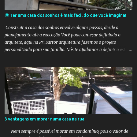
🤩 Ter uma casa dos sonhos é mais fácil do que você imagina!
Construir a casa dos sonhos envolve alguns passos, desde o
planejamento até a execução Você pode começar definindo o
arquiteto, aqui na Pri Sartor arquitetura fazemos o projeto
personalizado para sua família. Nós te ajudamos a definir o estilo
de arquitetura, o tamanho adequado à sua família, a localização
(caso você ainda não tenha o terreno) e os recursos desejados. Em
seguida, é importante criar um orçamento, nós somos gestores de
obra, e te ajudamos a construir sua casa dentro do valor que você
pode gastar. Certifique-se de considerar elementos como
sustentabilidade, eficiência energética e conforto. O processo pode
ser desafiador, mas com planejamento cuidadoso, você estará
mais perto de tornar sua casa dos sonhos uma realidade. Vamos
começar a planejar a sua casa dos sonhos?👇🏻
3 vantagens em morar numa casa na rua.
Nem sempre é possível morar em condomínio, pois o valor de