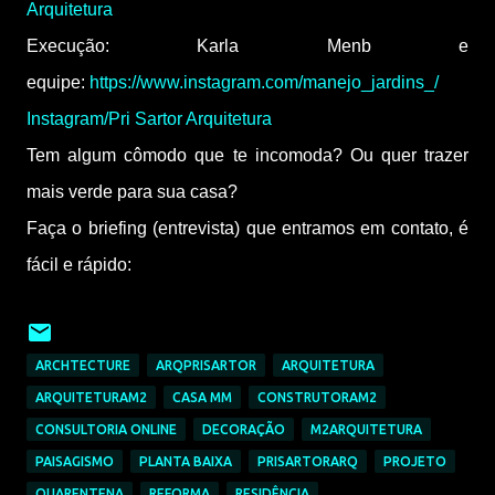
Arquitetura
Execução: Karla Menb e
equipe:
https://www.instagram.com/manejo_jardins_/
Instagram/Pri Sartor Arquitetura
Tem algum cômodo que te incomoda? Ou quer trazer
mais verde para sua casa?
Faça o briefing (entrevista) que entramos em contato, é
fácil e rápido:
https://refresher.com.br/7462/briefing
ARCHTECTURE
ARQPRISARTOR
ARQUITETURA
ARQUITETURAM2
CASA MM
CONSTRUTORAM2
CONSULTORIA ONLINE
DECORAÇÃO
M2ARQUITETURA
PAISAGISMO
PLANTA BAIXA
PRISARTORARQ
PROJETO
QUARENTENA
REFORMA
RESIDÊNCIA