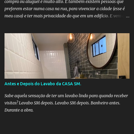
compra ou aluguel é muito alto. E também existem pessoas que
preferem estar numa casa na rua, para vivenciar a cidade (esse é
meu caso) e ter mais privacidade do que em um edifício. E vem a
pergunta: devo morar em uma rua calma ou movimentada? Em
qualquer um dos casos é importante analisar alguns fatores como:
localização, preço de venda do terreno, valor do imóvel, condição
da casa (para compra ou aluguel), na movimentação da rua, quem
são seus vizinhos, tem comércio próximo, igrejas, bares, locais de
festas. 3 vantagens em morar numa casa na rua: 1. Uma rua
movimentada tem a grande vantagem de ter sempre gente na rua,
ou seja, olhos para todos os lados. 2. Tem a comodidade de viver
em um bairro, formando vínculo com o local e tendo fácil acesso à
Antes e Depois do Lavabo da CASA SM.
mercados, cafés, padarias, mercearias, lojas de conveniências,
praças, entre outros. 3. Conhecer os vizinhos e interagir...
Sabe aquela sensação de ter um lavabo lindo para quando receber
visitas? Lavabo SM depois. Lavabo SM depois. Banheiro antes.
Durante a obra.