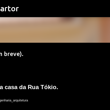
artor
Pular para o conteúdo principal
m breve).
a casa da Rua Tókio.
_arquitetura