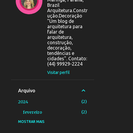
Brazil
Arquitetura.Constr
ução.Decoração
"Um blog de
arquitetura para
falar de
arquitetura,
construção,
decoração,
tendências e
cidades". Contato:
(44) 99929-2224
Visitar perfil
Arquivo
2
2024
2
fevereiro
MOSTRAR MAIS
25
2020
1