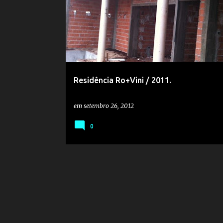
o
s
t
a
g
e
Residência Ro+Vini / 2011.
n
s
em
setembro 26, 2012
0