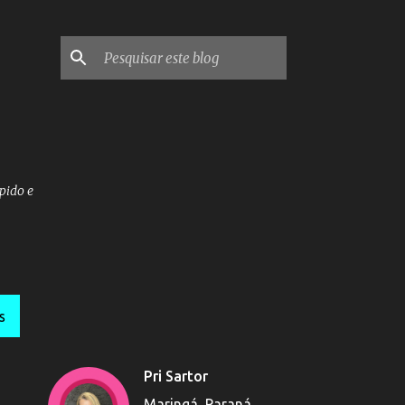
pido e
S
Pri Sartor
Maringá, Paraná,