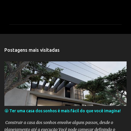
C
o
m
e
n
t
Postagens mais visitadas
á
r
i
o
s
🤩 Ter uma casa dos sonhos é mais fácil do que você imagina!
Construir a casa dos sonhos envolve alguns passos, desde o
planejamento até a execução Você pode começar definindo o