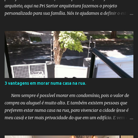
arquiteto, aqui na Pri Sartor arquitetura fazemos o projeto
personalizado para sua família. Nós te ajudamos a definir o estilo
de arquitetura, o tamanho adequado à sua família, a localização
(caso você ainda não tenha o terreno) e os recursos desejados. Em
seguida, é importante criar um orçamento, nós somos gestores de
obra, e te ajudamos a construir sua casa dentro do valor que você
pode gastar. Certifique-se de considerar elementos como
sustentabilidade, eficiência energética e conforto. O processo pode
ser desafiador, mas com planejamento cuidadoso, você estará
mais perto de tornar sua casa dos sonhos uma realidade. Vamos
começar a planejar a sua casa dos sonhos?👇🏻
3 vantagens em morar numa casa na rua.
Nem sempre é possível morar em condomínio, pois o valor de
compra ou aluguel é muito alto. E também existem pessoas que
preferem estar numa casa na rua, para vivenciar a cidade (esse é
meu caso) e ter mais privacidade do que em um edifício. E vem a
pergunta: devo morar em uma rua calma ou movimentada? Em
qualquer um dos casos é importante analisar alguns fatores como: